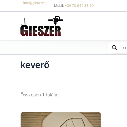
Skip
info@gieszer.hu
Mobil:
+36 70 949 33 60
to
content
Products
search
keverő
Összesen 1 találat