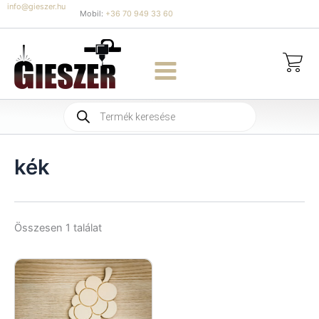
Skip
info@gieszer.hu
Mobil:
+36 70 949 33 60
to
content
Products
search
kék
Összesen 1 találat