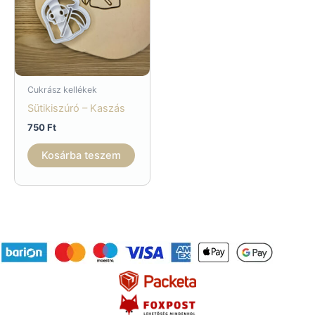
Cukrász kellékek
Sütikiszúró – Kaszás
750
Ft
Kosárba teszem