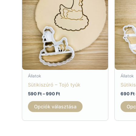
Állatok
Állatok
Sütikiszúró – Tojó tyúk
Sütiki
Ártartomány:
590
Ft
–
990
Ft
690
Ft
590 Ft
Ennek
-
Opciók választása
Opc
990 Ft
a
terméknek
több
variációja