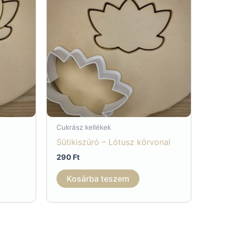
Cukrász kellékek
Sütikiszúró – Lótusz körvonal
290
Ft
Kosárba teszem