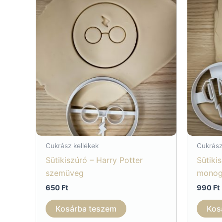
Cukrász kellékek
Cukrász
Sütikiszúró – Harry Potter
Sütiki
szemüveg
monog
650
Ft
990
Ft
Kosárba teszem
Kos