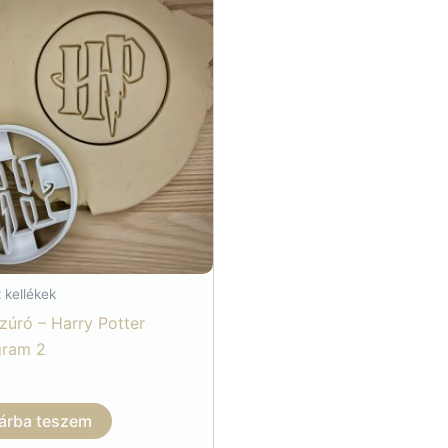
 kellékek
szúró – Harry Potter
ram 2
árba teszem