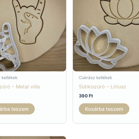
 kellékek
Cukrász kellékek
zúró – Metal villa
Sütikiszúró – Lótusz
390
Ft
árba teszem
Kosárba teszem