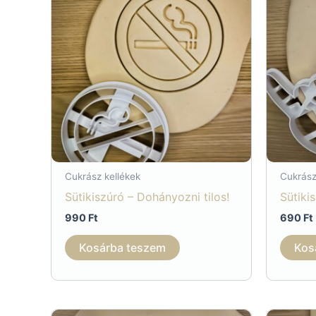
Cukrász kellékek
Cukrász
Sütikiszúró – Dohányozni tilos!
Sütikis
990
Ft
690
Ft
Kosárba teszem
Kos