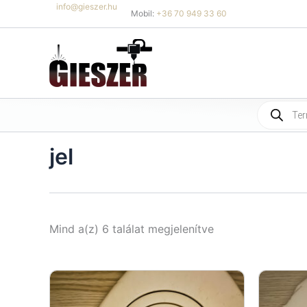
Skip
info@gieszer.hu
Mobil:
+36 70 949 33 60
to
content
Products
search
jel
Sorted
Mind a(z) 6 találat megjelenítve
by
latest