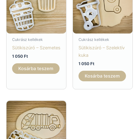
Cukrász kellékek
Cukrász kellékek
Sütikiszúró – Szemetes
Sütikiszúró – Szelektív
kuka
1 050
Ft
1 050
Ft
Kosárba teszem
Kosárba teszem