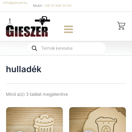
Skip
info@gieszer.hu
Mobil:
+36 70 949 33 60
to
content
Products
search
hulladék
Sorted
Mind a(z) 3 találat megjelenítve
by
latest