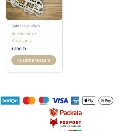
Cukrász kellékek
Sütikiszúró –
Kukásautó
1 290
Ft
Kosárba teszem