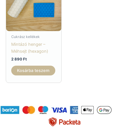
Cukrász kellékek
Mintázó henger –
Méhsejt (hexagon)
2 890
Ft
Kosárba teszem