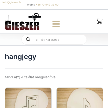
Skip
info@gieszer.hu
Mobil:
+36 70 949 33 60
to
content
Products
search
hangjegy
Sorted
Mind a(z) 4 találat megjelenítve
by
latest