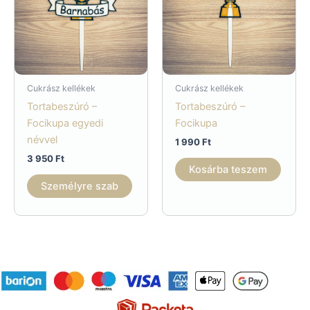
Cukrász kellékek
Cukrász kellékek
Tortabeszúró –
Tortabeszúró –
Focikupa egyedi
Focikupa
névvel
1 990
Ft
3 950
Ft
Kosárba teszem
Személyre szab