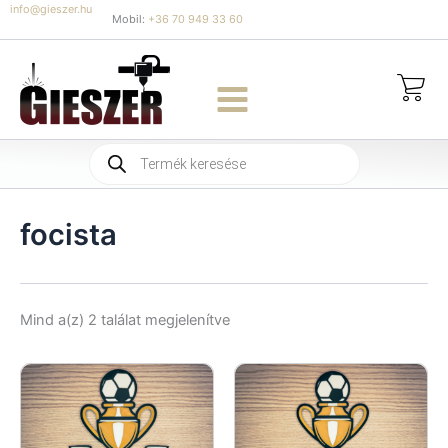
Skip
info@gieszer.hu
Mobil:
+36 70 949 33 60
to
content
Products
search
focista
Sorted
Mind a(z) 2 találat megjelenítve
by
latest