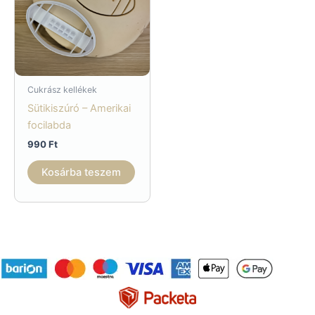
Cukrász kellékek
Sütikiszúró – Amerikai
focilabda
990
Ft
Kosárba teszem