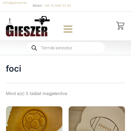
Skip
info@gieszer.hu
Mobil:
+36 70 949 33 60
to
content
Products
search
foci
Sorted
Mind a(z) 5 találat megjelenítve
by
latest