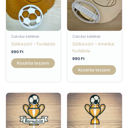
Cukrász kellékek
Cukrász kellékek
Sütikiszúró – Focilabda
Sütikiszúró – Amerikai
focilabda
990
Ft
990
Ft
Kosárba teszem
Kosárba teszem