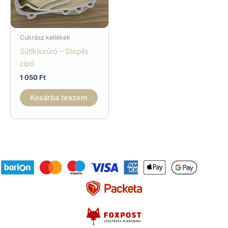
Cukrász kellékek
Sütikiszúró – Stoplis
cipő
1 050
Ft
Kosárba teszem