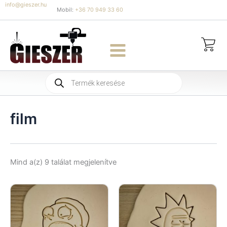
Skip
info@gieszer.hu
Mobil:
+36 70 949 33 60
to
content
Products
search
film
Sorted
Mind a(z) 9 találat megjelenítve
by
latest