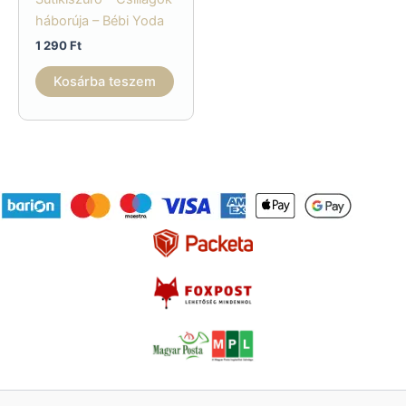
háborúja – Bébi Yoda
1 290
Ft
Kosárba teszem