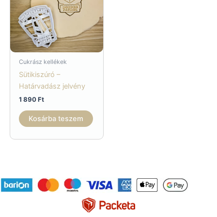
Cukrász kellékek
Sütikiszúró –
Határvadász jelvény
1 890
Ft
Kosárba teszem