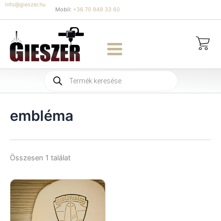
Skip
info@gieszer.hu
Mobil:
+36 70 949 33 60
to
content
Products
search
embléma
Összesen 1 találat