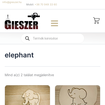
Skip
info@gieszer.hu
Mobil:
+36 70 949 33 60
to
content
Products
search
elephant
Sorted
Mind a(z) 2 találat megjelenítve
by
latest