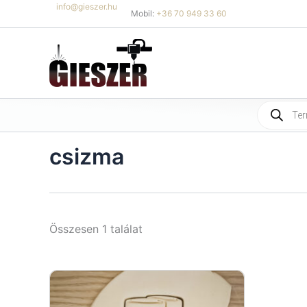
Skip
info@gieszer.hu
Mobil:
+36 70 949 33 60
to
content
Products
search
csizma
Összesen 1 találat