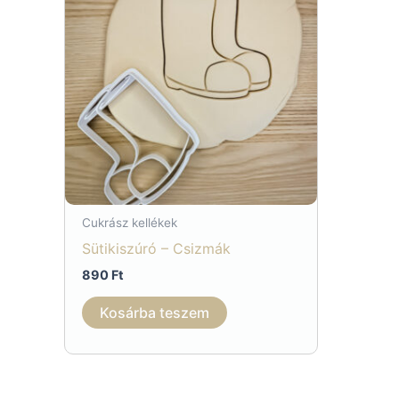
Cukrász kellékek
Sütikiszúró – Csizmák
890
Ft
Kosárba teszem