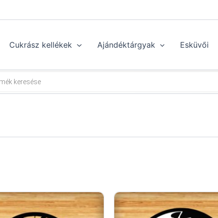
Cukrász kellékek
Ajándéktárgyak
Esküvői