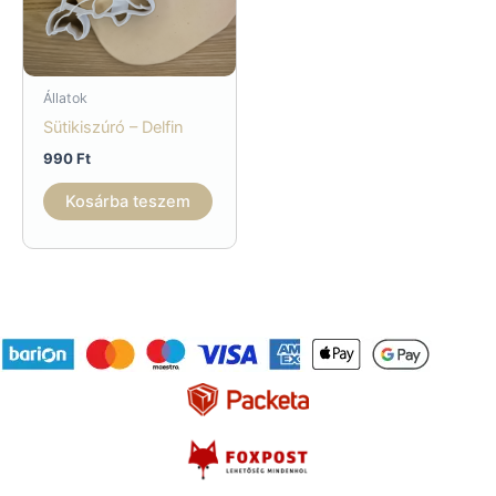
Állatok
Sütikiszúró – Delfin
990
Ft
Kosárba teszem