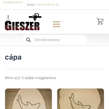
Skip
info@gieszer.hu
Mobil:
+36 70 949 33 60
to
content
Products
search
cápa
Sorted
Mind a(z) 3 találat megjelenítve
by
latest