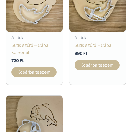
Állatok
Állatok
Sütikiszúró – Cápa
Sütikiszúró – Cápa
körvonal
990
Ft
720
Ft
Kosárba teszem
Kosárba teszem