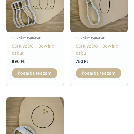
Cukrász kellékek
Cukrász kellékek
Sütikiszúró – Bowling
Sütikiszúró – Bowling
bábúk
bábú
990
Ft
750
Ft
Kosárba teszem
Kosárba teszem