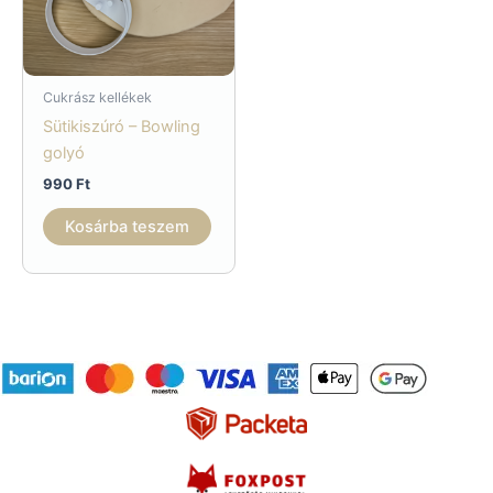
Cukrász kellékek
Sütikiszúró – Bowling
golyó
990
Ft
Kosárba teszem