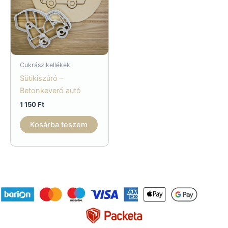
Cukrász kellékek
Sütikiszúró –
Betonkeverő autó
1 150
Ft
Kosárba teszem