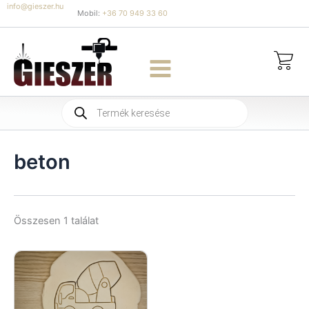
Skip
info@gieszer.hu
Mobil:
+36 70 949 33 60
to
content
Products
search
beton
Összesen 1 találat