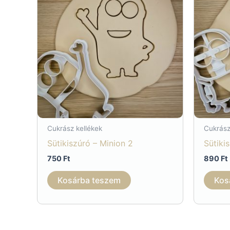
Cukrász kellékek
Cukrász
Sütikiszúró – Minion 2
Sütiki
750
Ft
890
Ft
Kosárba teszem
Kos