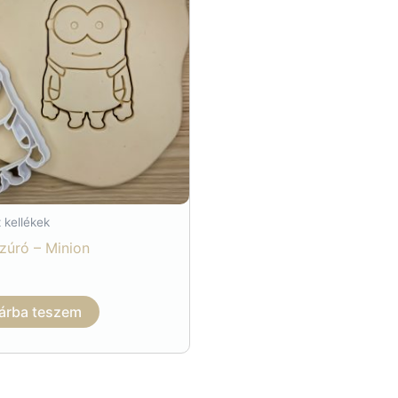
 kellékek
szúró – Minion
árba teszem