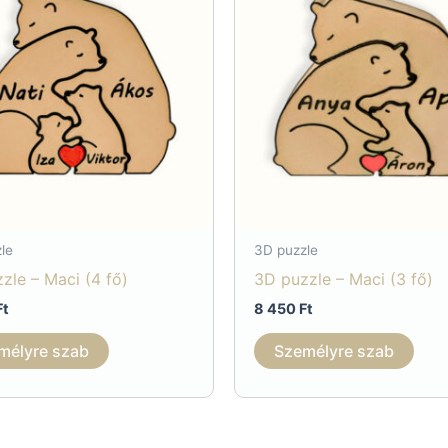
le
3D puzzle
zle – Maci (4 fő)
3D puzzle – Maci (3 fő)
Ft
8 450
Ft
mélyre szab
Személyre szab