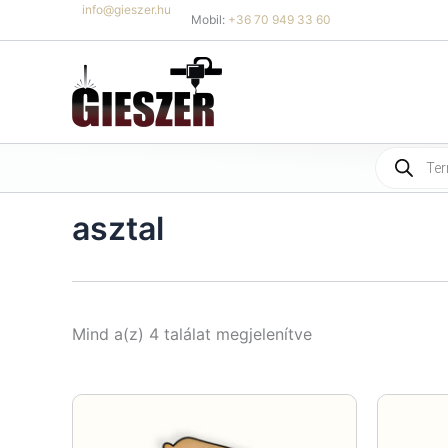
Skip
info@gieszer.hu
Mobil:
+36 70 949 33 60
to
content
Products
search
asztal
Sorted
Mind a(z) 4 találat megjelenítve
by
latest