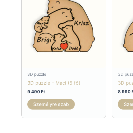
3D puzzle
3D puzz
3D puzzle – Maci (5 fő)
3D puz
9 490
Ft
8 990
Személyre szab
Sze