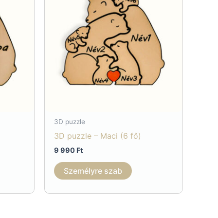
3D puzzle
3D puzzle – Maci (6 fő)
9 990
Ft
Személyre szab