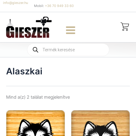
Skip
info@gieszer.hu
Mobil:
+36 70 949 33 60
to
content
Products
search
Alaszkai
Sorted
Mind a(z) 2 találat megjelenítve
by
latest