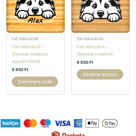
Fali dekorációk
Fali dekorációk
Fali dekoráció –
Fali dekoráció –
Alaszkai malamut
Alaszkai malamut
egyedi névvel
6 850
Ft
9 950
Ft
Kosárba teszem
Személyre szab