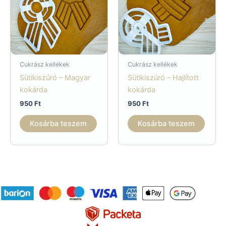
Cukrász kellékek
Cukrász kellékek
Sütikiszúró – Magyar
Sütikiszúró – Hajlított
kokárda
kokárda
950
Ft
950
Ft
Kosárba teszem
Kosárba teszem