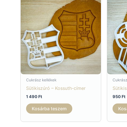
Cukrász kellékek
Cukrász
Sütikiszúró – Kossuth-címer
Sütiki
1 490
Ft
950
Ft
Kosárba teszem
Kos