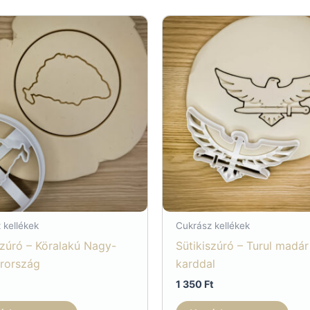
 kellékek
Cukrász kellékek
szúró – Köralakú Nagy-
Sütikiszúró – Turul madár
rország
karddal
1 350
Ft