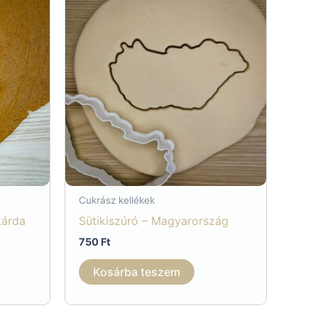
Cukrász kellékek
kárda
Sütikiszúró – Magyarország
750
Ft
Kosárba teszem