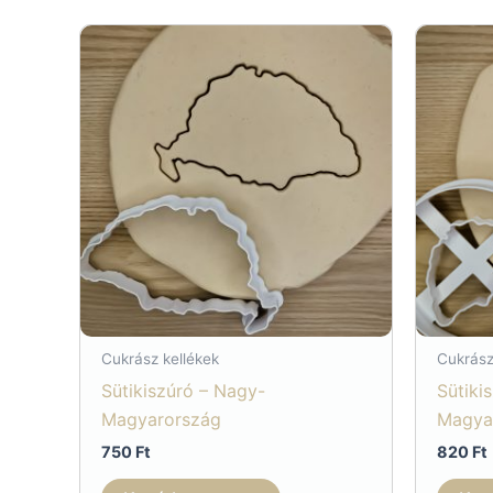
Cukrász kellékek
Cukrász
Sütikiszúró – Nagy-
Sütiki
Magyarország
Magya
750
Ft
820
Ft