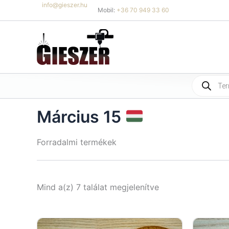
Skip
info@gieszer.hu
Mobil:
+36 70 949 33 60
to
content
Products
search
Március 15
Forradalmi termékek
Sorted
Mind a(z) 7 találat megjelenítve
by
latest