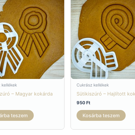
 kellékek
Cukrász kellékek
szúró – Magyar kokárda
Sütikiszúró – Hajlított ko
950
Ft
árba teszem
Kosárba teszem