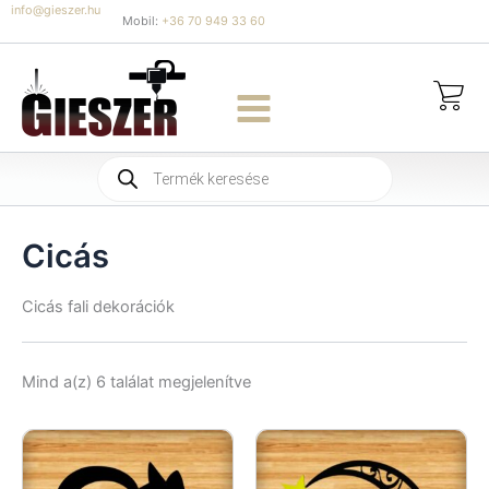
Skip
info@gieszer.hu
Mobil:
+36 70 949 33 60
to
content
Products
search
Cicás
Cicás fali dekorációk
Sorted
Mind a(z) 6 találat megjelenítve
by
latest