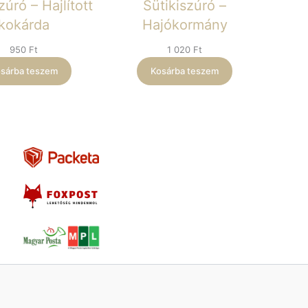
zúró – Hajlított
Sütikiszúró –
kokárda
Hajókormány
950
Ft
1 020
Ft
sárba teszem
Kosárba teszem