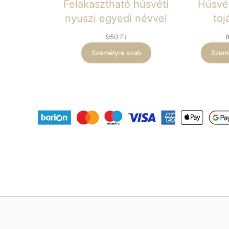
Felakasztható húsvéti
Húsvét
nyuszi egyedi névvel
toj
950
Ft
Személyre szab
Szemé