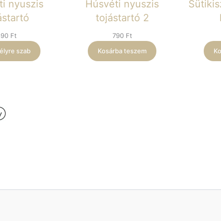
i nyuszis
Húsvéti nyuszis
Sütikis
ástartó
tojástartó 2
890
Ft
790
Ft
lyre szab
Kosárba teszem
Ko